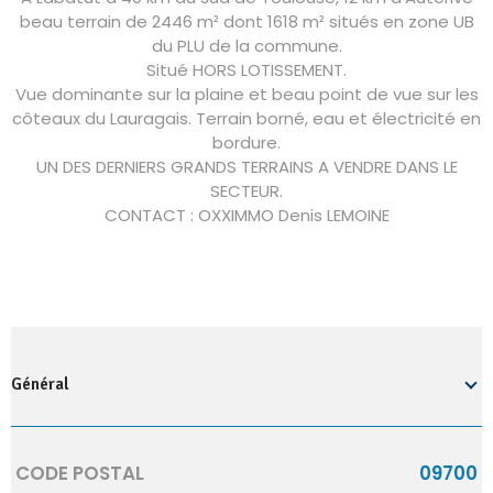
beau terrain de 2446 m² dont 1618 m² situés en zone UB
du PLU de la commune.
Situé HORS LOTISSEMENT.
Vue dominante sur la plaine et beau point de vue sur les
côteaux du Lauragais. Terrain borné, eau et électricité en
bordure.
UN DES DERNIERS GRANDS TERRAINS A VENDRE DANS LE
SECTEUR.
CONTACT : OXXIMMO Denis LEMOINE
Général
Caractérisque
Valeurs
CODE POSTAL
09700