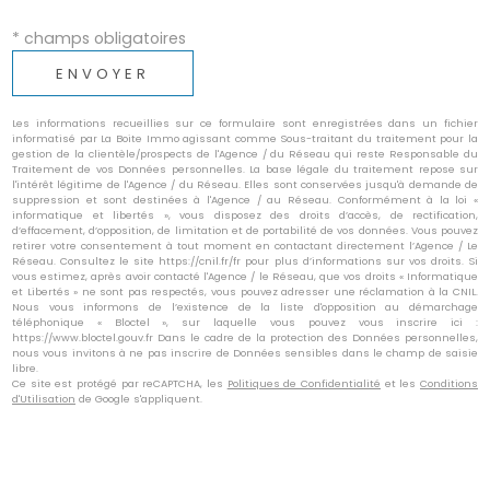
* champs obligatoires
ENVOYER
Les informations recueillies sur ce formulaire sont enregistrées dans un fichier
informatisé par La Boite Immo agissant comme Sous-traitant du traitement pour la
gestion de la clientèle/prospects de l'Agence / du Réseau qui reste Responsable du
Traitement de vos Données personnelles. La base légale du traitement repose sur
l'intérêt légitime de l'Agence / du Réseau. Elles sont conservées jusqu'à demande de
suppression et sont destinées à l'Agence / au Réseau. Conformément à la loi «
informatique et libertés », vous disposez des droits d’accès, de rectification,
d’effacement, d’opposition, de limitation et de portabilité de vos données. Vous pouvez
retirer votre consentement à tout moment en contactant directement l’Agence / Le
Réseau. Consultez le site https://cnil.fr/fr pour plus d’informations sur vos droits. Si
vous estimez, après avoir contacté l'Agence / le Réseau, que vos droits « Informatique
et Libertés » ne sont pas respectés, vous pouvez adresser une réclamation à la CNIL.
Nous vous informons de l’existence de la liste d'opposition au démarchage
téléphonique « Bloctel », sur laquelle vous pouvez vous inscrire ici :
https://www.bloctel.gouv.fr Dans le cadre de la protection des Données personnelles,
nous vous invitons à ne pas inscrire de Données sensibles dans le champ de saisie
libre.
Ce site est protégé par reCAPTCHA, les
Politiques de Confidentialité
et les
Conditions
d'Utilisation
de Google s'appliquent.