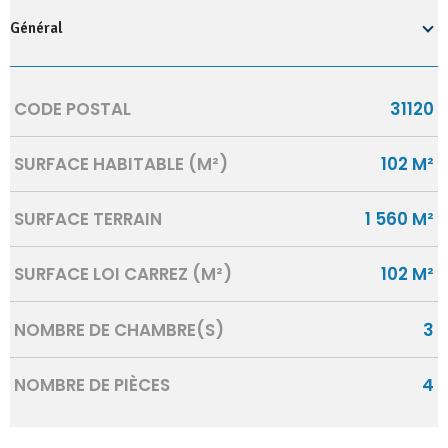
Général
Caractérisque
Valeurs
CODE POSTAL
31120
SURFACE HABITABLE (M²)
102 M²
SURFACE TERRAIN
1 560 M²
SURFACE LOI CARREZ (M²)
102 M²
NOMBRE DE CHAMBRE(S)
3
NOMBRE DE PIÈCES
4