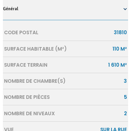
Général
Caractérisque
Valeurs
CODE POSTAL
31810
SURFACE HABITABLE (M²)
110 M²
SURFACE TERRAIN
1 610 M²
NOMBRE DE CHAMBRE(S)
3
NOMBRE DE PIÈCES
5
NOMBRE DE NIVEAUX
2
VUE
SUR LA RUE