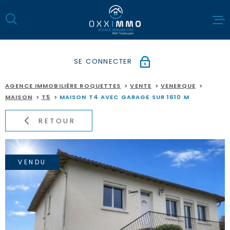
Aller
Aller
Aller
Aller
à
à
au
au
:
la
menu
contenu
recherche
principal
SE CONNECTER
NOS BIEN
ESPACE PROPRIÉTAIRE
AGENCE IMMOBILIÈRE ROQUETTES
VENTE
VENERQUE
ESTIMATIO
MAISON
T5
MAISON T4 AVEC GARAGE SUR 1610 M
RETOUR
NOTRE AG
NOS ACTU
VENDU
NOUS CON