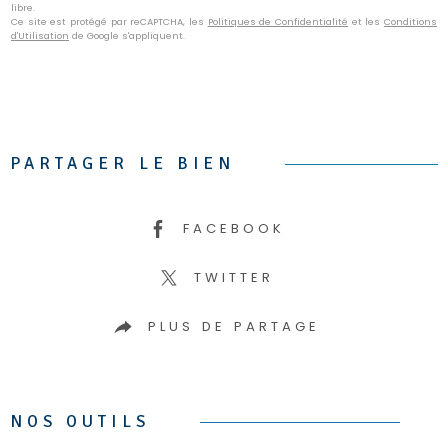
libre.
Ce site est protégé par reCAPTCHA, les
Politiques de Confidentialité
et les
Conditions
d'Utilisation
de Google s'appliquent.
PARTAGER LE BIEN
FACEBOOK
TWITTER
PLUS DE PARTAGE
NOS OUTILS