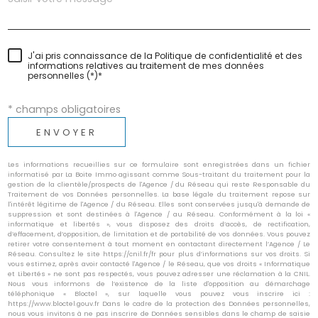
J'ai pris connaissance de la Politique de confidentialité et des
informations relatives au traitement de mes données
personnelles (*)*
* champs obligatoires
ENVOYER
Les informations recueillies sur ce formulaire sont enregistrées dans un fichier
informatisé par La Boite Immo agissant comme Sous-traitant du traitement pour la
gestion de la clientèle/prospects de l'Agence / du Réseau qui reste Responsable du
Traitement de vos Données personnelles. La base légale du traitement repose sur
l'intérêt légitime de l'Agence / du Réseau. Elles sont conservées jusqu'à demande de
suppression et sont destinées à l'Agence / au Réseau. Conformément à la loi «
informatique et libertés », vous disposez des droits d’accès, de rectification,
d’effacement, d’opposition, de limitation et de portabilité de vos données. Vous pouvez
retirer votre consentement à tout moment en contactant directement l’Agence / Le
Réseau. Consultez le site https://cnil.fr/fr pour plus d’informations sur vos droits. Si
vous estimez, après avoir contacté l'Agence / le Réseau, que vos droits « Informatique
et Libertés » ne sont pas respectés, vous pouvez adresser une réclamation à la CNIL.
Nous vous informons de l’existence de la liste d'opposition au démarchage
téléphonique « Bloctel », sur laquelle vous pouvez vous inscrire ici :
https://www.bloctel.gouv.fr Dans le cadre de la protection des Données personnelles,
nous vous invitons à ne pas inscrire de Données sensibles dans le champ de saisie