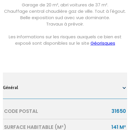
Garage de 20 m², abri voitures de 37 m².
Chauffage central chaudière gaz de ville. Tout à l'égout.
Belle exposition sud avec vue dominante.
Travaux à prévoir.
Les informations sur les risques auxquels ce bien est
exposé sont disponibles sur le site
Géorisques
Général
Caractérisque
Valeurs
CODE POSTAL
31650
SURFACE HABITABLE (M²)
141 M²